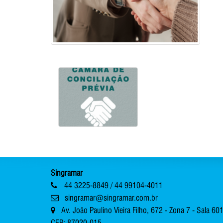
Singramar
44 3225-8849 / 44 99104-4011
singramar@singramar.com.br
Av. João Paulino Vieira Filho, 672 - Zona 7 - Sala 60
CEP: 87020-015